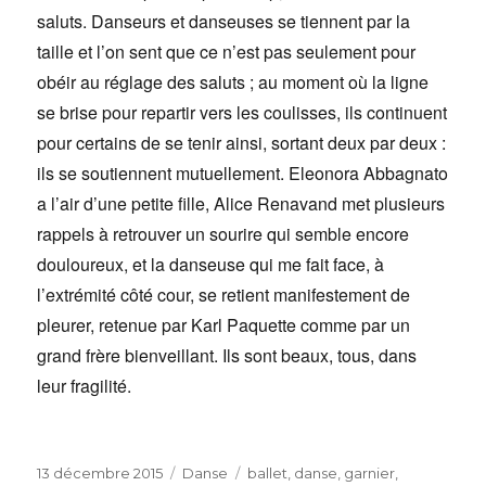
saluts. Danseurs et danseuses se tiennent par la
taille et l’on sent que ce n’est pas seulement pour
obéir au réglage des saluts ; au moment où la ligne
se brise pour repartir vers les coulisses, ils continuent
pour certains de se tenir ainsi, sortant deux par deux :
ils se soutiennent mutuellement. Eleonora Abbagnato
a l’air d’une petite fille, Alice Renavand met plusieurs
rappels à retrouver un sourire qui semble encore
douloureux, et la danseuse qui me fait face, à
l’extrémité côté cour, se retient manifestement de
pleurer, retenue par Karl Paquette comme par un
grand frère bienveillant. Ils sont beaux, tous, dans
leur fragilité.
Publié
Catégories
Étiquettes
13 décembre 2015
Danse
ballet
,
danse
,
garnier
,