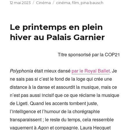
Publié
Catégories
Étiquettes
12 mai 2023
Cinéma
cinéma
,
film
,
pina bausch
le
Le printemps en plein
hiver au Palais Garnier
Titre sponsorisé par la COP21
Polyphonia
était mieux dansé
par le Royal Ballet
. Je
ne sais pas si c’est le fond de la loge qui crée une
distance à la danse et assourdit la musique, mais ce
n’est pas aussi incisif que ce que réclame la musique
de Ligeti. Quand les accents tombent juste,
l’intelligence et l’humour de la chorégraphie
transparaissent ; le reste du temps, cela ressemble
vaguement à
Agon
et compagnie. Laura Hecquet