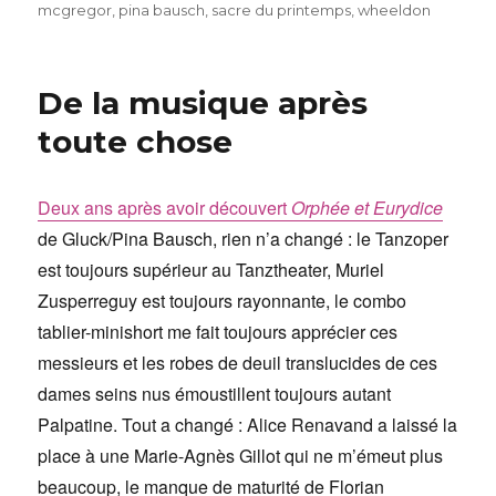
le
mcgregor
,
pina bausch
,
sacre du printemps
,
wheeldon
De la musique après
toute chose
Deux ans après avoir découvert
Orphée et Eurydice
de Gluck/Pina Bausch, rien n’a changé : le Tanzoper
est toujours supérieur au Tanztheater, Muriel
Zusperreguy est toujours rayonnante, le combo
tablier-minishort me fait toujours apprécier ces
messieurs et les robes de deuil translucides de ces
dames seins nus émoustillent toujours autant
Palpatine. Tout a changé : Alice Renavand a laissé la
place à une Marie-Agnès Gillot qui ne m’émeut plus
beaucoup, le manque de maturité de Florian