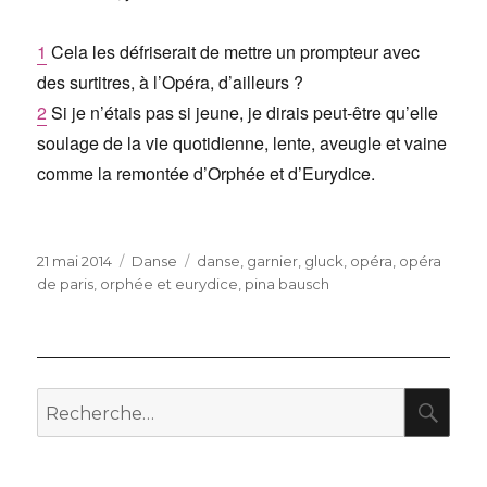
1
Cela les défriserait de mettre un prompteur avec
des surtitres, à l’Opéra, d’ailleurs ?
2
Si je n’étais pas si jeune, je dirais peut-être qu’elle
soulage de la vie quotidienne, lente, aveugle et vaine
comme la remontée d’Orphée et d’Eurydice.
Publié
Catégories
Étiquettes
21 mai 2014
Danse
danse
,
garnier
,
gluck
,
opéra
,
opéra
le
de paris
,
orphée et eurydice
,
pina bausch
RE
Recherche
pour
: