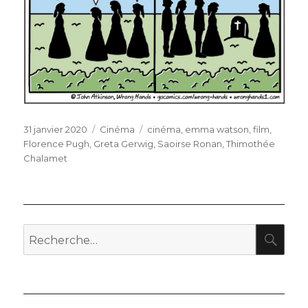
Publié
Catégories
Étiquettes
31 janvier 2020
Cinéma
cinéma
,
emma watson
,
film
,
le
Florence Pugh
,
Greta Gerwig
,
Saoirse Ronan
,
Thimothée
Chalamet
RE
Recherche
pour
: