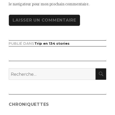
le navigateur pour mon prochain commentaire.
PUBLIÉ DANS
Trip en 134 stories
Navigation
de
l’article
RE
Recherche
pour
:
CHRONIQUETTES