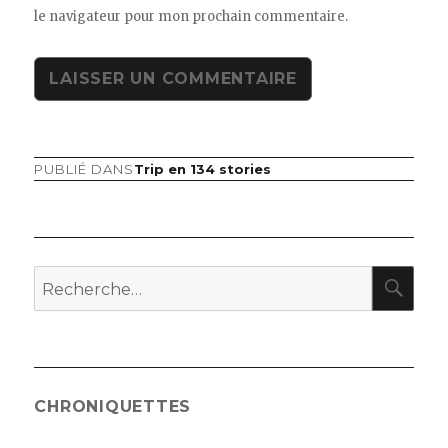
le navigateur pour mon prochain commentaire.
PUBLIÉ DANS
Trip en 134 stories
Navigation
de
l’article
RE
Recherche
pour
:
CHRONIQUETTES