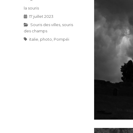
Auteur
la souris
Publié
17 juillet 2023
le
Catégories
Souris des villes, souris
des champs
Étiquettes
italie
,
photo
,
Pompéi