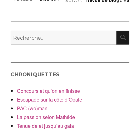
Navigation
SUIVANT
Revue de blogs #3
précédent :
suivant :
de
l’article
RE
Recherche
pour
:
CHRONIQUETTES
Concours et qu’on en finisse
Escapade sur la côte d’Opale
PAC (wo)man
La passion selon Mathilde
Tenue de et jusqu’au gala