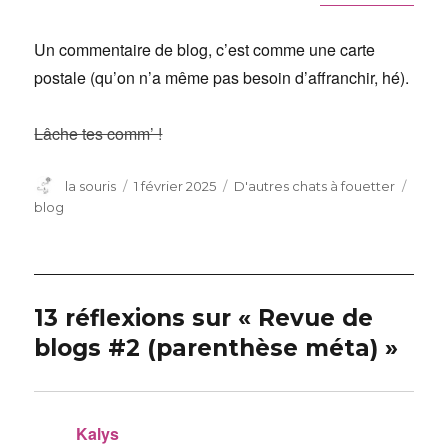
Un commentaire de blog, c’est comme une carte
postale (qu’on n’a même pas besoin d’affranchir, hé).
Lâche tes comm’ !
Auteur
Publié
Catégories
Étiqu
la souris
1 février 2025
D'autres chats à fouetter
le
blog
13 réflexions sur « Revue de
blogs #2 (parenthèse méta) »
Kalys
dit :