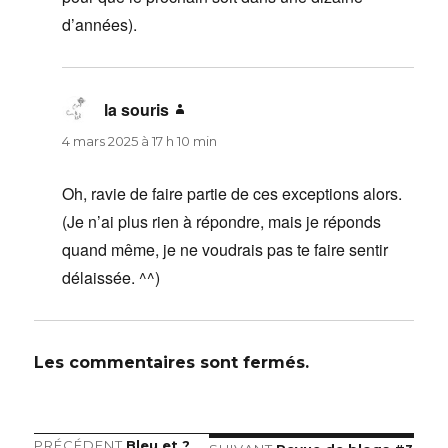
d’années).
la souris
dit :
4 mars 2025 à 17 h 10 min
Oh, ravie de faire partie de ces exceptions alors.
(Je n’ai plus rien à répondre, mais je réponds
quand même, je ne voudrais pas te faire sentir
délaissée. ^^)
Les commentaires sont fermés.
Article
PRÉCÉDENT
Bleu et ?
Article