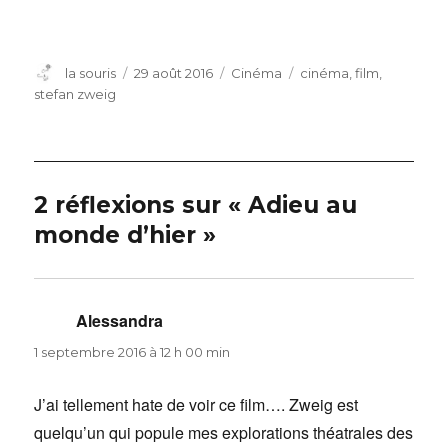
Auteur
Publié
Catégories
Étiquettes
la souris
29 août 2016
Cinéma
cinéma
,
film
,
le
stefan zweig
2 réflexions sur « Adieu au
monde d’hier »
Alessandra
dit :
1 septembre 2016 à 12 h 00 min
J’ai tellement hate de voir ce film…. Zweig est
quelqu’un qui popule mes explorations théatrales des