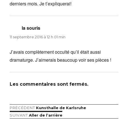
derniers mois. Je t’expliquerai!
la souris
dit :
11 septembre 2016 à 12 h 01 min
J’avais complètement occulté qu’il était aussi
dramaturge. J’aimerais beaucoup voir ses pièces !
Les commentaires sont fermés.
Article
PRÉCÉDENT
Kunsthalle de Karlsruhe
Navigation
précédent :
Article
SUIVANT
Aller de l’arrière
de
suivant :