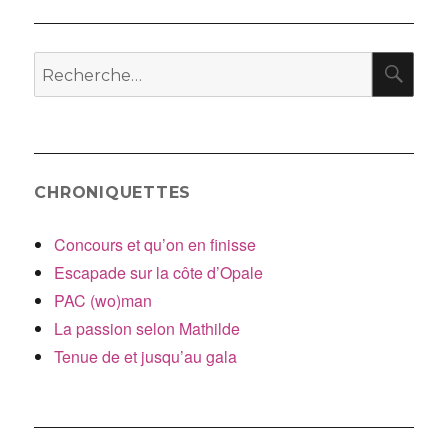
l’article
RE
Recherche
pour
:
CHRONIQUETTES
Concours et qu’on en finisse
Escapade sur la côte d’Opale
PAC (wo)man
La passion selon Mathilde
Tenue de et jusqu’au gala