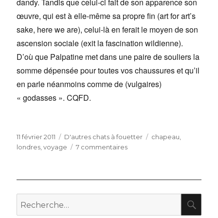
dandy. Tandis que celui-ci fait de son apparence son
œuvre, qui est à elle-même sa propre fin (art for art’s
sake, here we are), celui-là en ferait le moyen de son
ascension sociale (exit la fascination wildienne).
D’où que Palpatine met dans une paire de souliers la
somme dépensée pour toutes vos chaussures et qu’il
en parle néanmoins comme de (vulgaires)
« godasses ». CQFD.
Publié
Catégories
Étiquettes
11 février 2011
D'autres chats à fouetter
chapeau
,
le
sur
londres
,
voyage
7 commentaires
Haut-
de-
forme,
chapeau
RE
bas
Recherche
pour