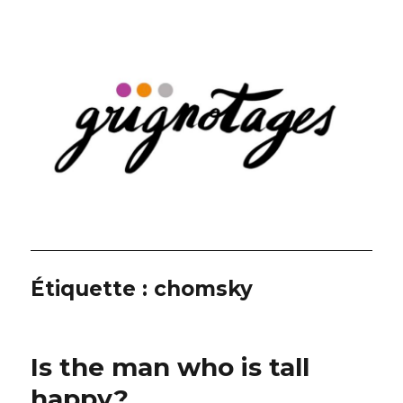
Grignotages
Étiquette :
chomsky
Is the man who is tall
happy?