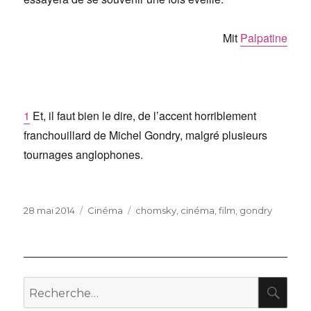
Mit
Palpatine
1
Et, il faut bien le dire, de l’accent horriblement
franchouillard de Michel Gondry, malgré plusieurs
tournages anglophones.
Publié
Catégories
Étiquettes
28 mai 2014
Cinéma
chomsky
,
cinéma
,
film
,
gondry
le
RE
Recherche
pour