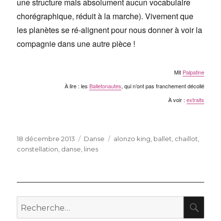
une structure mais absolument aucun vocabulaire
chorégraphique, réduit à la marche). Vivement que
les planètes se ré-alignent pour nous donner à voir la
compagnie dans une autre pièce !
Mit
Palpatine
À lire : les
Balletonautes
, qui n’ont pas franchement décollé
À voir :
extraits
Publié
Catégories
Étiquettes
18 décembre 2013
Danse
alonzo king
,
ballet
,
chaillot
,
le
constellation
,
danse
,
lines
RE
Recherche
pour