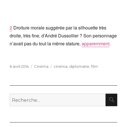
2
Droiture morale suggérée par la silhouette très
droite, très fine, d’André Dussollier ? Son personnage
n’avait pas du tout la même stature,
apparemment
.
Publié
Catégories
Étiquettes
6 avril 2014
Cinéma
cinéma
,
diplomatie
,
film
le
RE
Recherche
pour
: