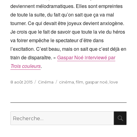
deviennent mélodramatiques. Elles sont empreintes
de toute la suite, du fait qu’on sait que ça va mal
tourner. Ce qui devait être joyeux devient anxiogène.
Je crois que le fait de savoir que toute la vie du héros
va foirer empêche le spectateur d’être dans
l’excitation. C’est beau, mais on sait que c’est déjà en
train de disparaître. »
Gaspar Noé interviewé par
Trois couleurs
.
Publié
Catégories
Étiquettes
8 août 2015
Cinéma
cinéma
,
film
,
gaspar noé
,
love
le
RE
Recherche
pour
: