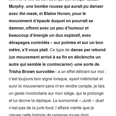
Murphy
,
une bombe rousse qui aurait pu danser
avec
the mask
, et Blaine Hoven, pour le
mouvement d’épaule duquel on pourrait se
damner, offrent avec un peu d’humour et
beaucoup d’énergie un duo explosif, avec
dérapages contrôlés – sur pointes et sur un bon
mètre, s’il vous plaît
. Ce type de
danse par rebond
(un mouvement arrivé à sa fin en déclenche un
autre qui semble le contrecarrer) -une sorte de
Trisha Brown survoltée
– a un effet délirant sur moi ;
c’est toujours bon signe lorsque, ayant intériorisé et
suivi le mouvement sans m’en rendre compte, je fais
un geste involontaire sur mon siège, qui le prolonge
et lui donne la réplique. Le surnommé
« Junk » duet
n’est pas de la junk food, l’affaire mérite que je
creuse cette histoire de pyjamas rouge dont