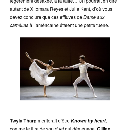
légèrement désaxée, à la taille… On pourrait en dire
autant de Xiiomara Reyes et Julie Kent, d’où vous
devez conclure que ces effluves de
Dame aux
camélias
à l’américaine étaient une petite tuerie.
Twyla Tharp
mériterait d’être
Known by heart
,
comme le titre de son
duet
qui déménage.
Gillian