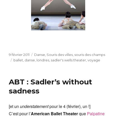
Publié
Catégories
9 février 2011
Danse
,
Souris des villes, souris des champs
le
Étiquettes
ballet
,
danse
,
londres
,
sadler's wells theater
,
voyage
ABT : Sadler’s without
sadness
[et un
understatement
pour le 4 (février), un !]
C’est pour l’
American Ballet Theater
que
Palpatine