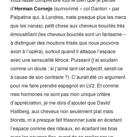
d’
Herman Cornejo
(surnommé « col Danton » par
Palpatine qui, à Londres, mate presque plus les mecs
que les nanas), petit chose aux cheveux bouclés très
émoustillant (les cheveux bouclés sont un fantasme –
à distinguer des moutons frisés que nous pouvons
avoir à l’opéra), surtout quand il attaque l’espace
avec une sensualité féroce. Puissant (j’ai soudain
comme un doute : si j’aime tant cet adjectif, serait-ce
à cause de son contraire ?). C’aurait été un argument
pour me faire prendre espagnol en LV2. Et comme
mes hormones ne sont pas mon unique critère
d’appréciation, je me dois d’ajouter que David
Hallberg, aux cheveux non seulement plat mais
blonds, m’a presque fait frissonner juste en écartant
l’espace comme des rideaux, en écartant les bras
avec les paumes flex, avant de se replier par un