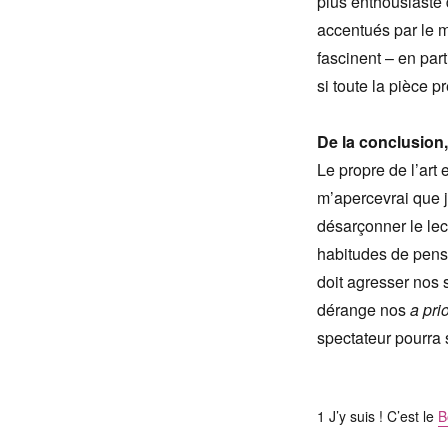
plus enthousiaste d
accentués par le 
fascinent – en par
si toute la pièce pr
De la conclusion
Le propre de l’art
m’apercevrai que j
désarçonner le lect
habitudes de pensé
doit agresser nos s
dérange nos
a prio
spectateur pourra 
1 J’y suis ! C’est le
B