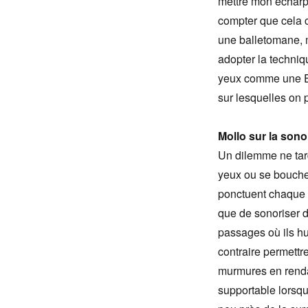
mettre mon écharpe
compter que cela c
une balletomane, m
adopter la techni
yeux comme une Es
sur lesquelles on p
Mollo sur la sono 
Un dilemme ne tard
yeux ou se boucher 
ponctuent chaque 
que de sonoriser 
passages où ils hu
contraire permettre
murmures en rendan
supportable lorsq