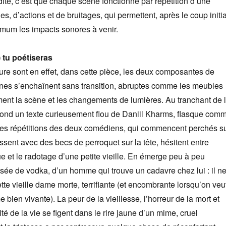
dité, c’est que chaque scène fonctionne par répétition d’une
, d’actions et de bruitages, qui permettent, après le coup initia
imum les impacts sonores à venir.
) tu poétiseras
ture sont en effet, dans cette pièce, les deux composantes de
ènes s’enchaînent sans transition, abruptes comme les meubles
ment la scène et les changements de lumières. Au tranchant de 
ond un texte curieusement flou de Daniil Kharms, flasque com
 Les répétitions des deux comédiens, qui commencent perchés s
ssent avec des becs de perroquet sur la tête, hésitent entre
e et le radotage d’une petite vieille. En émerge peu à peu
rrosée de vodka, d’un homme qui trouve un cadavre chez lui : il n
ette vieille dame morte, terrifiante (et encombrante lorsqu’on veu
bien vivante). La peur de la vieillesse, l’horreur de la mort et
té de la vie se figent dans le rire jaune d’un mime, cruel