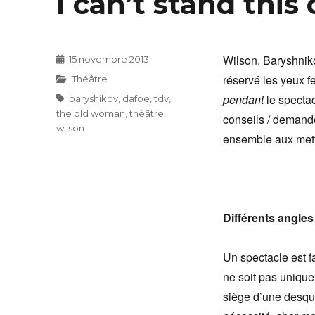
I can’t stand thi
Wilson. Baryshnik
Publié
15 novembre 2013
le
réservé les yeux f
Catégories
Théâtre
pendant
le spectac
Étiquettes
baryshikov
,
dafoe
,
tdv
,
the old woman
,
théâtre
,
conseils / demande
wilson
ensemble aux mett
Différents angles
Un spectacle est f
ne soit pas unique
siège d’une desque