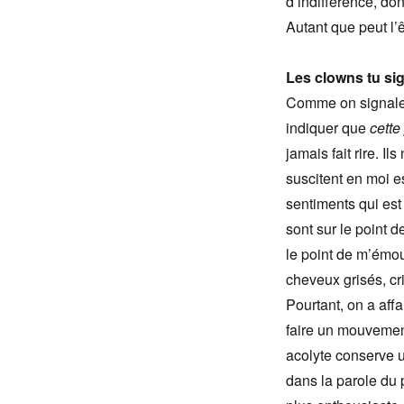
d’indifférence, do
Autant que peut l’ê
Les clowns tu si
Comme on signale 
indiquer que
cette
jamais fait rire. I
suscitent en moi e
sentiments qui est
sont sur le point d
le point de m’émouv
cheveux grisés, cr
Pourtant, on a aff
faire un mouvement
acolyte conserve u
dans la parole du 