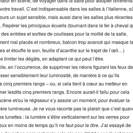
tteur en scène, de voyager dans la salle pour adopter différents
otre travail. C’est indispensable dans les salles à l’italienne, o
oujours un sujet sensible, mais aussi dans les salles plus récentes
. Repérer les principaux écueils (tournant dans le fer à cheval q
 des entrées et sorties de coulisses pour la moitié de la salle,
rement mal placés et nombreux, balcon trop avancé qui masque l
tres et étouffe le son, feuille d’acanthe sur le trajet de l’œil…)
e limiter les dégâts, en adaptant ce qui peut l’être.
facile, en l’occurrence, de supprimer les néons figurant les feux de
sser sensiblement leur luminosité, de manière à ce qu’ils
s cinq premiers rangs – ou, si cela tient à cœur au metteur en
r lesdits cinq premiers rangs. Encore aurait-il fallu pour cela
scène et/ou le régisseur s’y assoie un moment, pour évaluer la
ière lumineuse. Je ne vous raconte pas le plaisir que c’est quan
s lunettes : la lumière s’étire verticalement sur les verres pour
eux en moins de temps qu’il ne faut pour le dire. J’ai essayé de