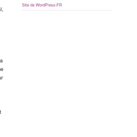
Site de WordPress-FR
l,
la
me
ur
e
t