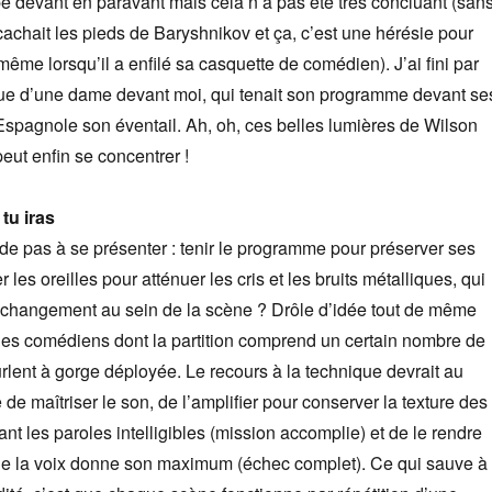
 devant en paravant mais cela n’a pas été très concluant (san
achait les pieds de Baryshnikov et ça, c’est une hérésie pour
ême lorsqu’il a enfilé sa casquette de comédien). J’ai fini par
que d’une dame devant moi, qui tenait son programme devant se
pagnole son éventail. Ah, oh, ces belles lumières de Wilson
eut enfin se concentrer !
tu iras
e pas à se présenter : tenir le programme pour préserver ses
les oreilles pour atténuer les cris et les bruits métalliques, qui
changement au sein de la scène ? Drôle d’idée tout de même
des comédiens dont la partition comprend un certain nombre de
rlent à gorge déployée. Le recours à la technique devrait au
 de maîtriser le son, de l’amplifier pour conserver la texture des
t les paroles intelligibles (mission accomplie) et de le rendre
ue la voix donne son maximum (échec complet). Ce qui sauve à