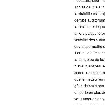
nécessité, cher me
angles de vue sur v
la visibilité est t
de type auditorium
fait manquer le jeu
piliers particuliè
visibilité des surti
devrait permettre d
Il aurait été très 
la rampe ou de bai
n’aveuglent pas le
scène, de condamne
que le metteur en 
gêne de cette barr
on porte en plus de
vous flinguer les y