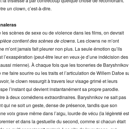
nt la tristesse a par contrecoup quelque chose de réconfortant.
tre un clown, c’est-à-dire.
gnaleras
les scènes de sexe ou de violence dans les films, on devrait
 pièce contient des scènes de clowns
. Les clowns ne m’ont
ls ne m’ont jamais fait pleurer non plus. La seule émotion qu’ils
st l’exaspération (peut-être leur en veux-je d’une indécision des
 aussi mienne). À chaque fois que les tooneries de Baryshnikov
e me faire sourire ou les traits et l’articulation de Willem Dafoe s
oir, le clown ressurgit à travers leur visage grimé et leurs
ispe l’instant qui devient instantanément sa propre parodie.
aire à deux comédiens extraordinaires. Baryshnikov ne sait pas
 qui ne soit un geste, dense de présence, tandis que son
ne voix grave même dans l’aigu, lourde de vécu (la légèreté es
premier et dans la gestuelle du second, comme si chacun était