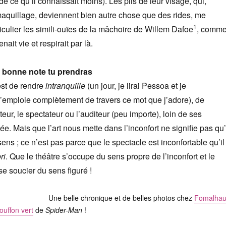
e ce qu’il connaissait moins). Les plis de leur visage, qui,
maquillage, deviennent bien autre chose que des rides, me
1
ticulier les simili-ouïes de la mâchoire de Willem Dafoe
, comm
enait vie et respirait par là.
, bonne note tu prendras
 est de rendre
intranquille
(un jour, je lirai Pessoa et je
’emploie complètement de travers ce mot que j’adore), de
eur, le spectateur ou l’auditeur (peu importe), loin de ses
e. Mais que l’art nous mette dans l’inconfort ne signifie pas qu’
ens ; ce n’est pas parce que le spectacle est inconfortable qu’il
ri
. Que le théâtre s’occupe du sens propre de l’inconfort et le
se soucier du sens figuré !
Une belle chronique et de belles photos chez
Fomalhau
ouffon vert
de
Spider-Man
!