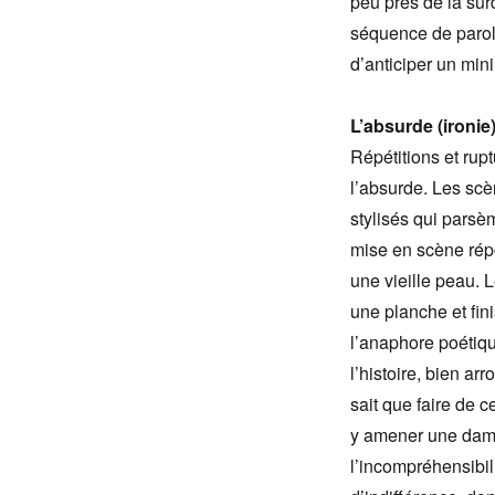
peu près de la sur
séquence de paroles
d’anticiper un min
L’absurde (ironie
Répétitions et rup
l’absurde. Les sc
stylisés qui parsè
mise en scène rép
une vieille peau.
une planche et fini
l’anaphore poétiqu
l’histoire, bien a
sait que faire de c
y amener une dame 
l’incompréhensibili