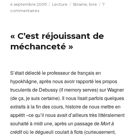
Publié
Catégories
Étiquettes
4 septembre 2009
Lecture
librairie
,
livre
7
le
sur
commentaires
Libre
et
ris
« C’est réjouissant de
méchanceté »
S’était délecté le professeur de français en
hypokhâgne, après nous avoir rapporté les propos
truculents de Debussy (if memory serves) sur Wagner
(de ça, je suis certaine). Il nous lisait parfois quelques
extraits à la fin des cours, histoire de nous mettre en
appétit –ce qu’il nous avait d’ailleurs très littéralement
souhaité à midi une, après un passage de
Mort à
crédit
où le dégueuli coulait à flots (curieusement,