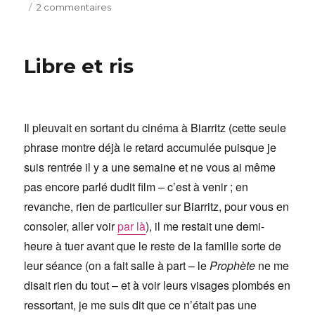
le
sur
2 commentaires
Lire
(le
Roman
Libre et ris
de
la)
Rose
et
voir
Il pleuvait en sortant du cinéma à Biarritz (cette seule
rouge
phrase montre déjà le retard accumulée puisque je
suis rentrée il y a une semaine et ne vous ai même
pas encore parlé dudit film – c’est à venir ; en
revanche, rien de particulier sur Biarritz, pour vous en
consoler, aller voir
par là
), il me restait une demi-
heure à tuer avant que le reste de la famille sorte de
leur séance (on a fait salle à part – le
Prophète
ne me
disait rien du tout – et à voir leurs visages plombés en
ressortant, je me suis dit que ce n’était pas une