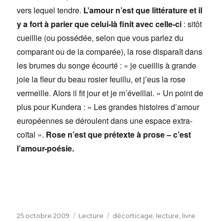
vers lequel tendre.
L’amour n’est que littérature et il
y a fort à parier que celui-là finit avec celle-ci
: sitôt
cueillie (ou possédée, selon que vous parlez du
comparant ou de la comparée), la rose disparaît dans
les brumes du songe écourté : « je cueillis à grande
joie la fleur du beau rosier feuillu, et j’eus la rose
vermeille. Alors il fit jour et je m’éveillai. » Un point de
plus pour Kundera : « Les grandes histoires d’amour
européennes se déroulent dans une espace extra-
coïtal ».
Rose n’est que prétexte à prose – c’est
l’amour-poésie.
Publié
Catégories
Étiquettes
25 octobre 2009
Lecture
décorticage
,
lecture
,
livre