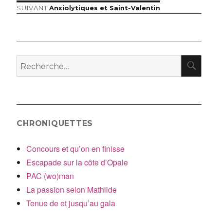
précédent :
Article
SUIVANT
Anxiolytiques et Saint-Valentin
de
suivant :
l’article
RE
Recherche
pour
:
CHRONIQUETTES
Concours et qu’on en finisse
Escapade sur la côte d’Opale
PAC (wo)man
La passion selon Mathilde
Tenue de et jusqu’au gala