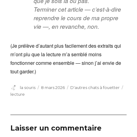
que je sois là ou pas.
Terminer cet article — c’est-à-dire
reprendre le cours de ma propre
vie —, en revanche, non.
(Je prélève d’autant plus facilement des extraits qui
m’ont plu que la lecture m’a semblé moins
fonctionner comme ensemble — sinon j’ai envie de
tout garder.)
Auteur
Publié
Catégories
Étiqu
la souris
8 mars 2026
D'autres chats à fouetter
le
lecture
Laisser un commentaire