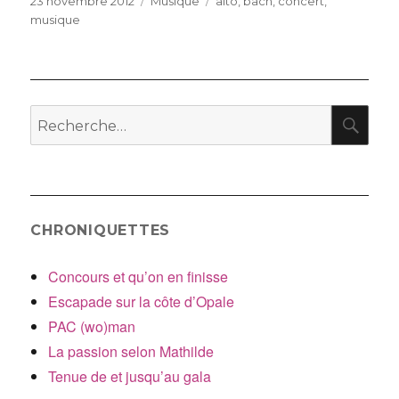
Publié
Catégories
Étiquettes
23 novembre 2012
Musique
alto
,
bach
,
concert
,
le
musique
RE
Recherche
pour
:
CHRONIQUETTES
Concours et qu’on en finisse
Escapade sur la côte d’Opale
PAC (wo)man
La passion selon Mathilde
Tenue de et jusqu’au gala