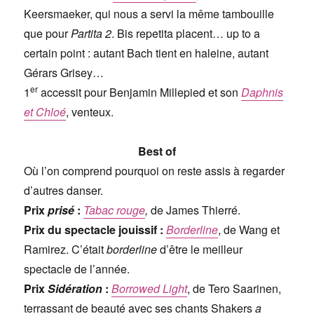
Keersmaeker, qui nous a servi la même tambouille
que pour
Partita 2
. Bis repetita placent… up to a
certain point : autant Bach tient en haleine, autant
Gérars Grisey…
er
1
accessit pour Benjamin Millepied et son
Daphnis
et Chloé
, venteux.
Best of
Où l’on comprend pourquoi on reste assis à regarder
d’autres danser.
Prix
prisé
:
Tabac rouge
,
de James Thierré.
Prix du spectacle jouissif :
Borderline
, de Wang et
Ramirez. C’était
borderline
d’être le meilleur
spectacle de l’année.
Prix
Sidération
:
Borrowed Light
, de Tero Saarinen,
terrassant de beauté avec ses chants Shakers
a