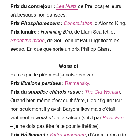
Prix du contrejour :
Les Nuits
de Preljocaj et leurs
arabesques non dansées.
Prix
Phosphorescent
:
Constellation
, d’Alonzo King.
Prix lunaire :
Humming Bird
, de Liam Scarlett et
Shoot the moon
, de Sol León et Paul Lightfootn ex-
aequo. En quelque sorte un prix Philipp Glass.
Worst of
Parce que le pire n’est jamais décevant.
Prix
Illusions perdues
:
Ratmansky
.
Prix du
supplice chinois russe
:
The Old Woman
.
Quand bien même c’est du théâtre, il doit figurer ici :
non seulement il y avait Barychnikov mais c’était
vraiment le
worst-of
de la saison (suivi par
Peter Pan
– je ne dois pas être faite pour le théâtre).
Prix
Bâillement
:
Vortex temporum
, d’Anna Teresa de