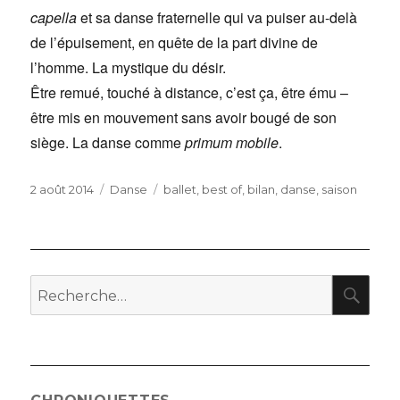
capella
et sa danse fraternelle qui va puiser au-delà
de l’épuisement, en quête de la part divine de
l’homme. La mystique du désir.
Être remué, touché à distance, c’est ça, être ému –
être mis en mouvement sans avoir bougé de son
siège. La danse comme
primum mobile
.
Publié
Catégories
Étiquettes
2 août 2014
Danse
ballet
,
best of
,
bilan
,
danse
,
saison
le
RE
Recherche
pour
: