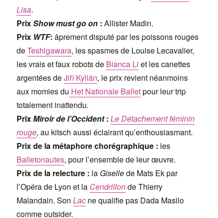
Lisa
.
Prix
Show must go on
:
Allister Madin.
Prix
WTF
:
âprement disputé par les poissons rouges
de
Teshigawara
, les spasmes de Louise Lecavalier,
les vrais et faux robots de
Bianca Li
et les canettes
argentées de
Jiří Kylián
, le prix revient néanmoins
aux momies du
Het Nationale Ballet
pour leur trip
totalement inattendu.
Prix
Miroir de l’Occident
:
Le Détachement féminin
rouge
,
au kitsch aussi éclairant qu’enthousiasmant.
Prix de la métaphore chorégraphique :
les
Balletonautes
, pour l’ensemble de leur œuvre.
Prix de la relecture :
la
Giselle
de Mats Ek par
l’Opéra de Lyon et la
Cendrillon
de Thierry
Malandain. Son
Lac
ne qualifie pas Dada Masilo
comme outsider.