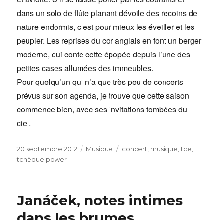
dans un solo de flûte planant dévoile des recoins de
nature endormis, c’est pour mieux les éveiller et les
peupler. Les reprises du cor anglais en font un berger
moderne, qui conte cette épopée depuis l’une des
petites cases allumées des immeubles.
Pour quelqu’un qui n’a que très peu de concerts
prévus sur son agenda, je trouve que cette saison
commence bien, avec ses invitations tombées du
ciel.
Publié
Catégories
Étiquettes
20 septembre 2012
Musique
concert
,
musique
,
tce
,
le
tchèque power
Janáček, notes intimes
dans les brumes