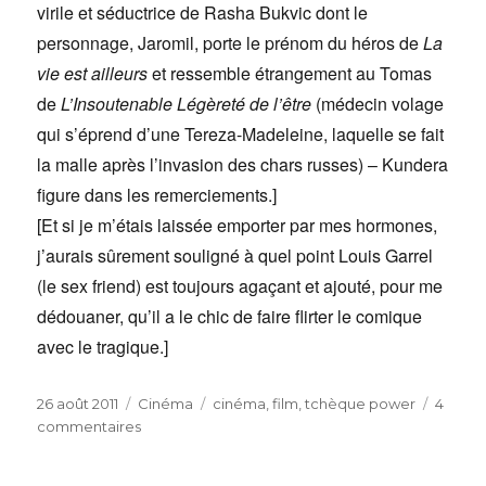
virile et séductrice de Rasha Bukvic dont le
personnage, Jaromil, porte le prénom du héros de
La
vie est ailleurs
et ressemble étrangement au Tomas
de
L’Insoutenable Légèreté de l’être
(médecin volage
qui s’éprend d’une Tereza-Madeleine, laquelle se fait
la malle après l’invasion des chars russes) – Kundera
figure dans les remerciements.]
[Et si je m’étais laissée emporter par mes hormones,
j’aurais sûrement souligné à quel point Louis Garrel
(le sex friend) est toujours agaçant et ajouté, pour me
dédouaner, qu’il a le chic de faire flirter le comique
avec le tragique.]
Publié
Catégories
Étiquettes
26 août 2011
Cinéma
cinéma
,
film
,
tchèque power
4
le
sur
commentaires
Les
Bien-