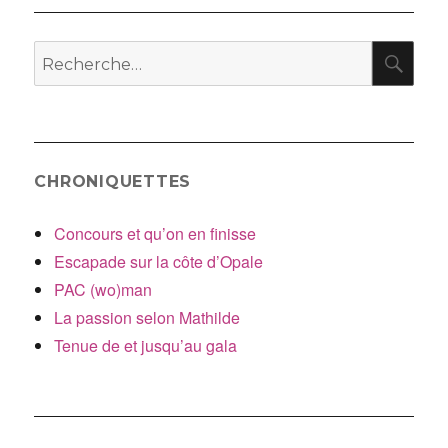
aimés
RE
Recherche
pour
:
CHRONIQUETTES
Concours et qu’on en finisse
Escapade sur la côte d’Opale
PAC (wo)man
La passion selon Mathilde
Tenue de et jusqu’au gala