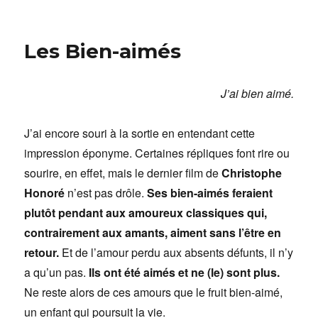
Janáček,
notes
intimes
Les Bien-aimés
dans
les
brumes
J’ai bien aimé.
J’ai encore souri à la sortie en entendant cette
impression éponyme. Certaines répliques font rire ou
sourire, en effet, mais le dernier film de
Christophe
Honoré
n’est pas drôle.
Ses bien-aimés feraient
plutôt pendant aux amoureux classiques qui,
contrairement aux amants, aiment sans l’être en
retour.
Et de l’amour perdu aux absents défunts, il n’y
a qu’un pas.
Ils ont été aimés et ne (le) sont plus.
Ne reste alors de ces amours que le fruit bien-aimé,
un enfant qui poursuit la vie.