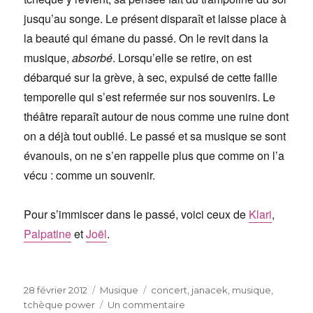
jusqu’au songe. Le présent disparaît et laisse place à
la beauté qui émane du passé. On le revit dans la
musique,
absorbé
. Lorsqu’elle se retire, on est
débarqué sur la grève, à sec, expulsé de cette faille
temporelle qui s’est refermée sur nos souvenirs. Le
théâtre reparaît autour de nous comme une ruine dont
on a déjà tout oublié. Le passé et sa musique se sont
évanouis, on ne s’en rappelle plus que comme on l’a
vécu : comme un souvenir.
Pour s’immiscer dans le passé, voici ceux de
Klari
,
Palpatine
et
Joël
.
Publié
Catégories
Étiquettes
28 février 2012
Musique
concert
,
janacek
,
musique
,
le
sur
tchèque power
Un commentaire