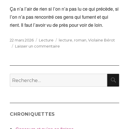
Ça n’a l’air de rien si l’on n’a pas lu ce qui précède, si
l’on n’a pas rencontré ces gens qui fument et qui
rient. Il faut l’avoir vu de près pour voir de loin.
Publié
Catégories
Étiquettes
22 mars 2026
Lecture
lecture
,
roman
,
Violaine Bérot
le
sur
Laisser un commentaire
Du
côté
des
vivants
RE
Recherche
pour
:
CHRONIQUETTES