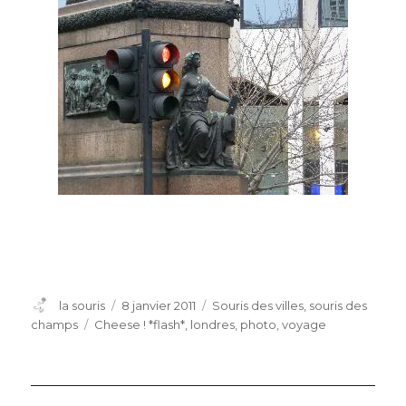
Auteur
Publié
Catégories
la souris
8 janvier 2011
Souris des villes, souris des
le
Étiquettes
champs
Cheese ! *flash*
,
londres
,
photo
,
voyage