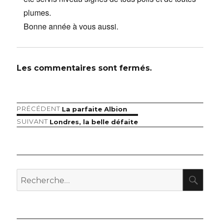
plumes.
Bonne année à vous aussi.
Les commentaires sont fermés.
Article
PRÉCÉDENT
La parfaite Albion
Navigation
précédent :
Article
SUIVANT
Londres, la belle défaite
de
suivant :
l’article
RE
Recherche
pour
: