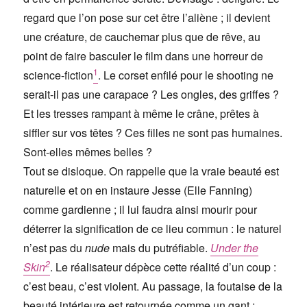
regard que l’on pose sur cet être l’aliène ; il devient
une créature, de cauchemar plus que de rêve, au
point de faire basculer le film dans une horreur de
1
science-fiction
. Le corset enfilé pour le shooting ne
serait-il pas une carapace ? Les ongles, des griffes ?
Et les tresses rampant à même le crâne, prêtes à
siffler sur vos têtes ? Ces filles ne sont pas humaines.
Sont-elles mêmes belles ?
Tout se disloque. On rappelle que la vraie beauté est
naturelle et on en instaure Jesse (Elle Fanning)
comme gardienne ; il lui faudra ainsi mourir pour
déterrer la signification de ce lieu commun : le naturel
n’est pas du
nude
mais du
putréfiable.
Under the
2
Skin
. Le réalisateur dépèce cette réalité d’un coup :
c’est beau, c’est violent. Au passage, la foutaise de la
beauté intérieure est retournée comme un gant :