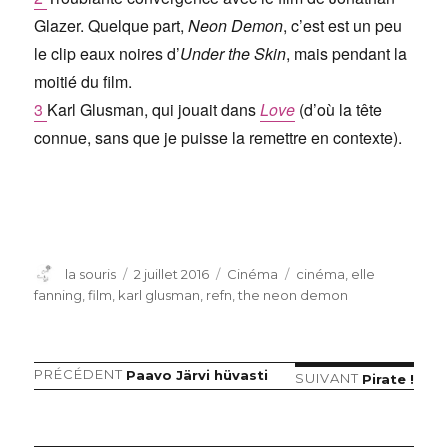
Glazer. Quelque part,
Neon Demon
, c’est est un peu
le clip eaux noires d’
Under the Skin
, mais pendant la
moitié du film.
3
Karl Glusman, qui jouait dans
Love
(d’où la tête
connue, sans que je puisse la remettre en contexte).
Auteur
Publié
Catégories
Étiquettes
la souris
2 juillet 2016
Cinéma
cinéma
,
elle
le
fanning
,
film
,
karl glusman
,
refn
,
the neon demon
Article
PRÉCÉDENT
Paavo Järvi hüvasti
Navigation
Article
SUIVANT
Pirate !
précédent :
suivant :
de