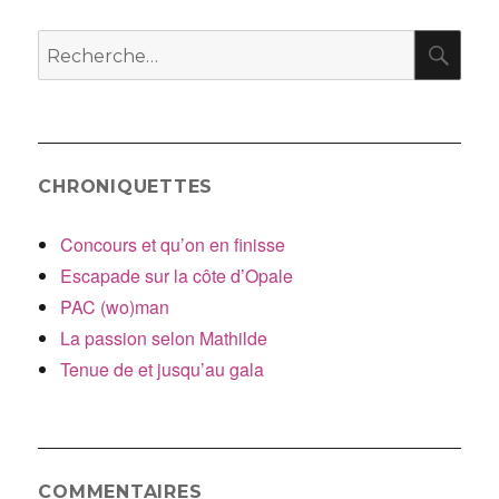
l’article
RE
Recherche
pour
:
CHRONIQUETTES
Concours et qu’on en finisse
Escapade sur la côte d’Opale
PAC (wo)man
La passion selon Mathilde
Tenue de et jusqu’au gala
COMMENTAIRES