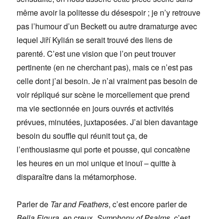
même avoir la politesse du désespoir ; je n’y retrouve
pas l’humour d’un Beckett ou autre dramaturge avec
lequel Jiří Kylián se serait trouvé des liens de
parenté. C’est une vision que l’on peut trouver
pertinente (en ne cherchant pas), mais ce n’est pas
celle dont j’ai besoin. Je n’ai vraiment pas besoin de
voir répliqué sur scène le morcellement que prend
ma vie sectionnée en jours ouvrés et activités
prévues, minutées, juxtaposées. J’ai bien davantage
besoin du souffle qui réunit tout ça, de
l’enthousiasme qui porte et pousse, qui concatène
les heures en un moi unique et inouï – quitte à
disparaître dans la métamorphose.
Parler de
Tar and Feathers
, c’est encore parler de
Bella Figura
, en creux.
Symphony of Psalms
, c’est