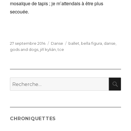
mosaïque de tapis ; je m’attendais à être plus
secouée.
Publié
Catégories
Étiquettes
27 septembre 2014
Danse
ballet
,
bella figura
,
danse
,
le
gods and dogs
,
jiří kylián
,
tce
RE
Recherche
pour
:
CHRONIQUETTES