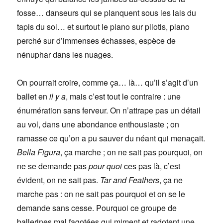
fosse… danseurs qui se planquent sous les lais du
tapis du sol… et surtout le piano sur pilotis, piano
perché sur d’immenses échasses, espèce de
nénuphar dans les nuages.
On pourrait croire, comme ça… là… qu’il s’agit d’un
ballet en
il y a
, mais c’est tout le contraire : une
énumération sans ferveur. On n’attrape pas un détail
au vol, dans une abondance enthousiaste ; on
ramasse ce qu’on a pu sauver du néant qui menaçait.
Bella Figura
, ça marche ; on ne sait pas pourquoi, on
ne se demande pas
pour quoi
ces pas là, c’est
évident, on ne sait pas.
Tar and Feathers
, ça ne
marche pas : on ne sait pas pourquoi et on se le
demande sans cesse. Pourquoi ce groupe de
ballerines mal fagotées qui miment et radotent une