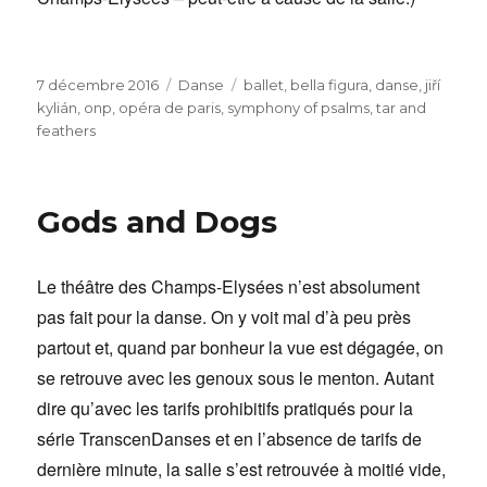
Publié
Catégories
Étiquettes
7 décembre 2016
Danse
ballet
,
bella figura
,
danse
,
jiří
le
kylián
,
onp
,
opéra de paris
,
symphony of psalms
,
tar and
feathers
Gods and Dogs
Le théâtre des Champs-Elysées n’est absolument
pas fait pour la danse. On y voit mal d’à peu près
partout et, quand par bonheur la vue est dégagée, on
se retrouve avec les genoux sous le menton. Autant
dire qu’avec les tarifs prohibitifs pratiqués pour la
série TranscenDanses et en l’absence de tarifs de
dernière minute, la salle s’est retrouvée à moitié vide,