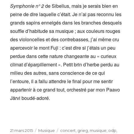
Symphonie n° 2
de Sibelius, mais je serais bien en
peine de dire laquelle c’était. Je n’ai pas reconnu les
grands sapins enneigés dans les branches desquels
souffle d’habitude sa musique ; aux couleurs rouges
des violoncelles et des contrebasses, j’ai même cru
apercevoir le mont Fuji : c’est dire si j’étais un peu
perdue dans cette nature changeante au « curieux
climat d’éparpillement ». Petit brin d’herbe perdu au
milieu des autres, sans conscience de ce qui
l’entoure, il a fallu attendre le final pour me sentir
appartenir à ce grand tout, orchestré par mon Paavo
Järvi boudé-adoré.
Publié
Catégories
Étiquettes
21 mars 2015
Musique
concert
,
grieg
,
musique
,
odp
,