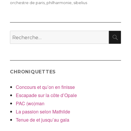
le
orchestre de paris
,
philharmonie
,
sibelius
RE
Recherche
pour
:
CHRONIQUETTES
Concours et qu’on en finisse
Escapade sur la côte d’Opale
PAC (wo)man
La passion selon Mathilde
Tenue de et jusqu’au gala