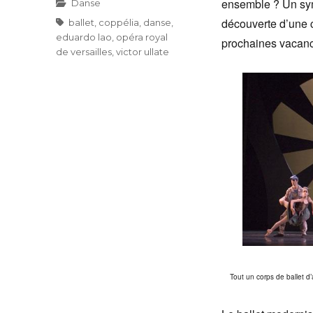
ensemble ? Un symp
Catégories
Danse
découverte d’une 
Étiquettes
ballet
,
coppélia
,
danse
,
eduardo lao
,
opéra royal
prochaines vacan
de versailles
,
victor ullate
Tout un corps de ballet d