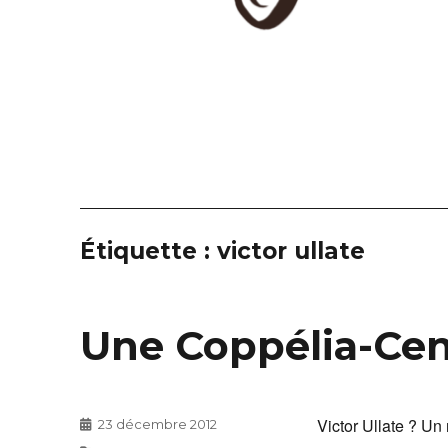
Étiquette :
victor ullate
Une Coppélia-Cen
Victor Ullate ? U
Publié
23 décembre 2012
le