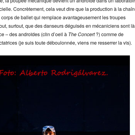
sé, la poupée mécanique devient un androïde dans un laboratoi
ficielle. Concrètement, cela veut dire que la production à la chaî
i corps de ballet qui remplace avantageusement les troupes
rtout, surtout, que des danseurs déguisés en mécaniciens sont là
e – des androïdes (clin d’oeil à
The Concert
?) comme de
ctatrices (je suis toute déboulonnée, viens me resserrer la vis).