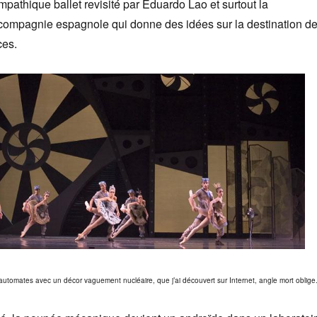
athique ballet revisité par Eduardo Lao et surtout la
compagnie espagnole qui donne des idées sur la destination d
ces.
’automates avec un décor vaguement nucléaire, que j’ai découvert sur Internet, angle mort oblige