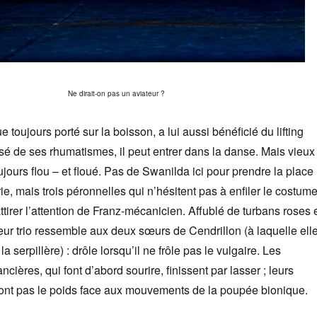
Ne dirait-on pas un aviateur ?
 toujours porté sur la boisson, a lui aussi bénéficié du lifting
sé de ses rhumatismes, il peut entrer dans la danse. Mais vieux
oujours flou – et floué. Pas de Swanilda ici pour prendre la place
e, mais trois péronnelles qui n’hésitent pas à enfiler le costum
ttirer l’attention de Franz-mécanicien. Affublé de turbans roses 
 leur trio ressemble aux deux sœurs de Cendrillon (à laquelle ell
a serpillère) : drôle lorsqu’il ne frôle pas le vulgaire. Les
ncières, qui font d’abord sourire, finissent par lasser ; leurs
font pas le poids face aux mouvements de la poupée bionique.