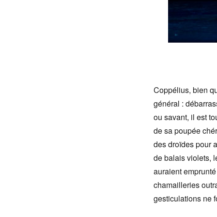
Coppélius, bien que
général : débarras
ou savant, il est t
de sa poupée chéri
des droïdes pour a
de balais violets,
auraient emprunté l
chamailleries outra
gesticulations ne 