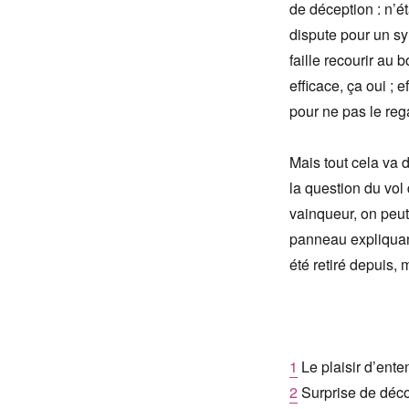
de déception : n’ét
dispute pour un sym
faille recourir au
efficace, ça oui ; 
pour ne pas le re
Mais tout cela va 
la question du vol
vainqueur, on peut
panneau expliquant
été retiré depuis, m
1
Le plaisir d’ent
2
Surprise de décou