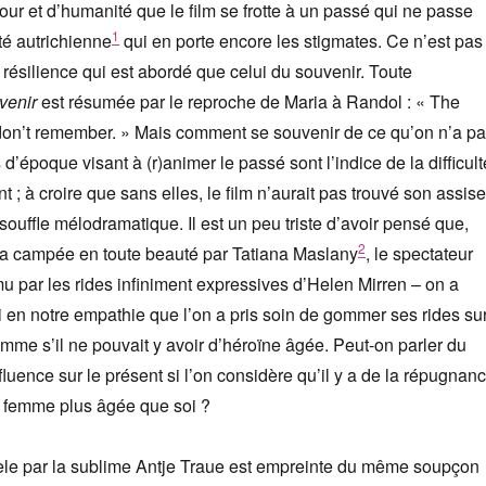
ur et d’humanité que le film se frotte à un passé qui ne passe
1
té autrichienne
qui en porte encore les stigmates. Ce n’est pas
a résilience qui est abordé que celui du souvenir. Toute
venir
est résumée par le reproche de Maria à Randol : « The
don’t remember. » Mais comment se souvenir de ce qu’on n’a p
’époque visant à (r)animer le passé sont l’indice de la difficult
 ; à croire que sans elles, le film n’aurait pas trouvé son assise
souffle mélodramatique. Il est un peu triste d’avoir pensé que,
2
ia campée en toute beauté par Tatiana Maslany
, le spectateur
mu par les rides infiniment expressives d’Helen Mirren – on a
foi en notre empathie que l’on a pris soin de gommer ses rides su
comme s’il ne pouvait y avoir d’héroïne âgée. Peut-on parler du
fluence sur le présent si l’on considère qu’il y a de la répugnan
ne femme plus âgée que soi ?
dèle par la sublime Antje Traue est empreinte du même soupçon