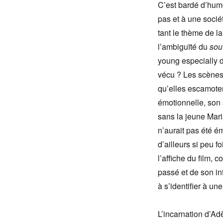
C’est bardé d’humo
pas et à une socié
tant le thème de l
l’ambiguïté du
sou
young especially 
vécu ? Les scènes d
qu’elles escamotent
émotionnelle, son 
sans la jeune Mar
n’aurait pas été é
d’ailleurs si peu 
l’affiche du film, 
passé et de son in
à s’identifier à u
L’incarnation d’A