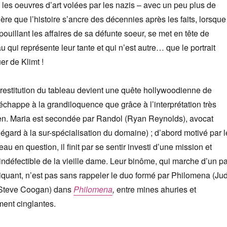
 les oeuvres d’art volées par les nazis – avec un peu plus de
dère que l’histoire s’ancre des décennies après les faits, lorsque
ouillant les affaires de sa défunte soeur, se met en tête de
u qui représente leur tante et qui n’est autre… que le portrait
r de Klimt !
a restitution du tableau devient une quête hollywoodienne de
’échappe à la grandiloquence que grâce à l’interprétation très
ren. Maria est secondée par Randol (Ryan Reynolds), avocat
égard à la sur-spécialisation du domaine) ; d’abord motivé par l
eau en question, il finit par se sentir investi d’une mission et
 indéfectible de la vieille dame. Leur binôme, qui marche d’un p
quant, n’est pas sans rappeler le duo formé par Philomena (Jud
(Steve Coogan) dans
Philomena
,
entre mines ahuries et
ent cinglantes.