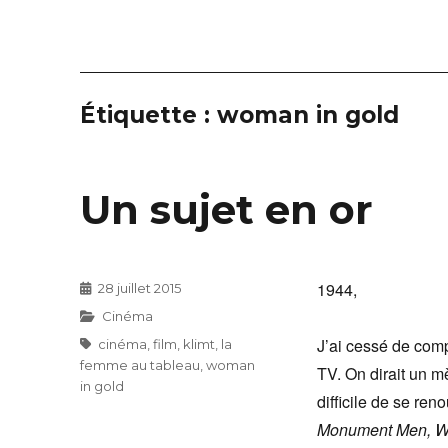
Étiquette :
woman in gold
Un sujet en or
1944,
Publié
28 juillet 2015
le
Catégories
Cinéma
J’ai cessé de com
Étiquettes
cinéma
,
film
,
klimt
,
la
femme au tableau
,
woman
TV. On dirait un m
in gold
difficile de se ren
Monument Men, Wo