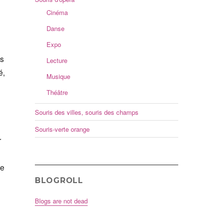
Cinéma
Danse
Expo
as
Lecture
é,
Musique
Théâtre
Souris des villes, souris des champs
Souris-verte orange
r
ce
BLOGROLL
Blogs are not dead