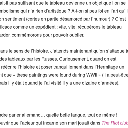
ait-il pas suffisant que le tableau devienne un objet que l’on se
bolisme qui n’a rien d’artistique ? A-t-on si peu foi en l’art qu’il
 bon sentiment (certes en partie désamorcé par l’humour) ? C’est
efficace comme un expédient : vite, vite, récupérons le tableau
garder, commémorons pour pouvoir oublier.
dans le sens de l’histoire. J’attends maintenant qu’on s’attaque 
 des tableaux par les Russes. Curieusement, quand on est
 réécrire l’histoire et poser tranquillement dans l’Hermitage un
 que « these paintings were found during WWII » (il a peut-êtr
ais il y était quand je l’ai visité il y a une dizaine d’années).
endre parler allemand… quelle belle langue, tout de même !
vrir que l’acteur qui incarne son mari jouait dans
The Riot clu