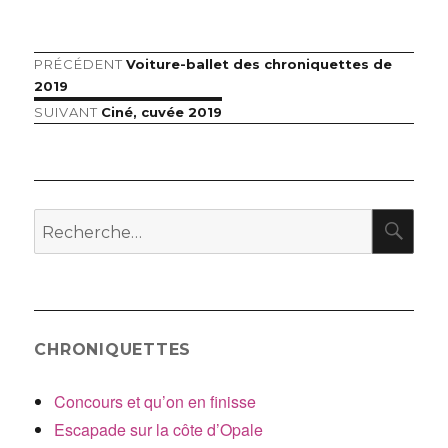
Article
PRÉCÉDENT
Voiture-ballet des chroniquettes de
Navigation
précédent :
2019
de
Article
SUIVANT
Ciné, cuvée 2019
suivant :
l’article
RE
Recherche
pour
:
CHRONIQUETTES
Concours et qu’on en finisse
Escapade sur la côte d’Opale