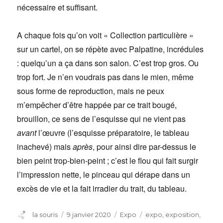
nécessaire et suffisant.
A chaque fois qu’on voit « Collection particulière »
sur un cartel, on se répète avec Palpatine, incrédules
: quelqu’un a ça dans son salon. C’est trop gros. Ou
trop fort. Je n’en voudrais pas dans le mien, même
sous forme de reproduction, mais ne peux
m’empêcher d’être happée par ce trait bougé,
brouillon, ce sens de l’esquisse qui ne vient pas
avant
l’œuvre (l’esquisse préparatoire, le tableau
inachevé) mais
après
, pour ainsi dire par-dessus le
bien peint trop-bien-peint ; c’est le flou qui fait surgir
l’impression nette, le pinceau qui dérape dans un
excès de vie et la fait irradier du trait, du tableau.
Auteur
Publié
Catégories
Étiquettes
la souris
9 janvier 2020
Expo
expo
,
exposition
,