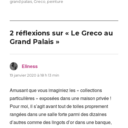
le
grand palais
,
Greco
,
peinture
2 réflexions sur « Le Greco au
Grand Palais »
Eliness
dit :
19 janvier 2020 à 18 h 13 min
Amusant que vous imaginiez les « collections
particulières » exposées dans une maison privée !
Pour moi, il s’agit avant tout de toiles proprement
rangées dans une salle forte parmi des dizaines
d’autres comme des lingots d’or dans une banque,