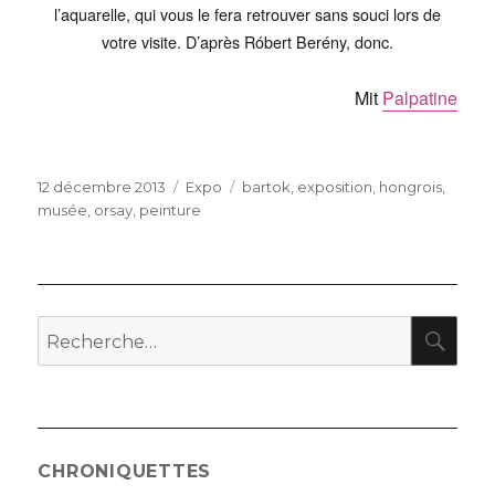
l’aquarelle, qui vous le fera retrouver sans souci lors de
votre visite. D’après Róbert Berény, donc.
Mit
Palpatine
Publié
Catégories
Étiquettes
12 décembre 2013
Expo
bartok
,
exposition
,
hongrois
,
le
musée
,
orsay
,
peinture
RE
Recherche
pour
:
CHRONIQUETTES